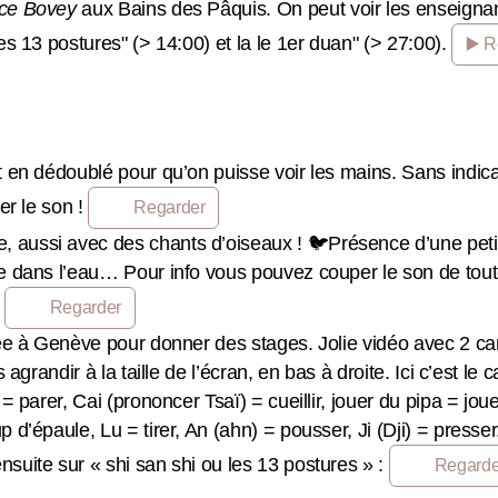
nce Bovey
aux Bains des Pâquis. On peut voir les enseignant
s 13 postures" (> 14:00) et la le 1er duan" (> 27:00).
▶️ 
 en dédoublé pour qu’on puisse voir les mains. Sans indicat
er le son !
Regarder
aussi avec des chants d’oiseaux ! 🐦Présence d’une petite
 dans l’eau… Pour info vous pouvez couper le son de toutes
r
Regarder
ée à Genève pour donner des stages. Jolie vidéo avec 2 ca
agrandir à la taille de l’écran, en bas à droite. Ici c’est le
 parer, Cai (prononcer Tsaï) = cueillir, jouer du pipa = joue
d’épaule, Lu = tirer, An (ahn) = pousser, Ji (Dji) = presser
suite sur « shi san shi ou les 13 postures » :
Regarde