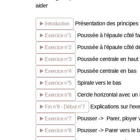
aider
Présentation des principes 
▶️ Introduction
Poussée à l'épaule côté f
▶️ Exercice n°1
Poussée à l'épaule côté d
▶️ Exercice n°2
Poussée centrale en haut
▶️ Exercice n°3
Poussée centrale en bas
▶️ Exercice n°4
Spirale vers le bas
▶️ Exercice n°5
Cercle horizontal avec un 
▶️ Exercice n°6
Explications sur l'ex
▶️ Fin n°6 - Début n°7
Pousser -> Parer, ployer ve
▶️ Exercice n°7
Pousser -> Parer vers le ba
▶️ Exercice n°8