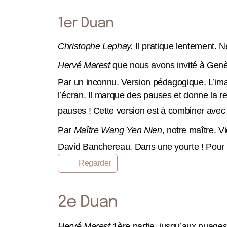
1er Duan
Christophe Lephay.
Il pratique lentement. N
Hervé Marest
que nous avons invité à Genè
Par un inconnu. Version pédagogique. L’imag
l’écran. Il marque des pauses et donne la res
pauses ! Cette version est à combiner avec
Par
Maître Wang Yen Nien
, notre maître. V
David Banchereau. Dans une yourte ! Pour cel
Regarder
2e Duan
Hervé Marest
1ère partie, jusqu’aux nuages 