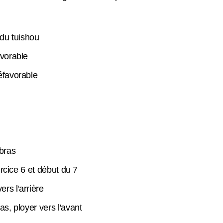
du tuishou
avorable
éfavorable
bras
ercice 6 et début du 7
rs l'arrière
s, ployer vers l'avant