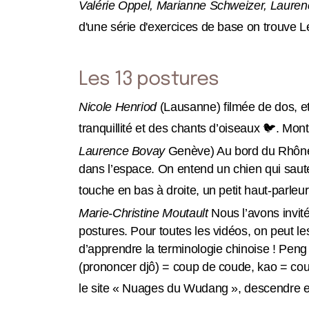
Valérie Oppel, Marianne Schweizer, Laure
d'une série d'exercices de base on trouve Le
Les 13 postures
Nicole Henriod
(Lausanne) filmée de dos, et
tranquillité et des chants d’oiseaux 🐦. Mont
Laurence Bovay
Genève) Au bord du Rhône, 
dans l’espace. On entend un chien qui saute
touche en bas à droite, un petit haut-parleu
Marie-Christine Moutault
Nous l’avons invit
postures. Pour toutes les vidéos, on peut les 
d’apprendre la terminologie chinoise ! Peng =
(prononcer djô) = coup de coude, kao = coup 
le site « Nuages du Wudang », descendre en