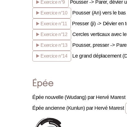
Pousser -> Parer, dévier u
▶️ Exercice n°9
Pousser (An) vers le bas -
▶️ Exercice n°10
Presser (ji) -> Dévier en 
▶️ Exercice n°11
Cercles verticaux avec l
▶️ Exercice n°12
Pousser, presser -> Parer,
▶️ Exercice n°13
Le grand déplacement (D
▶️ Exercice n°14
Épée
Épée nouvelle (Wudang) par Hervé Mares
Épée ancienne (Kunlun) par Hervé Marest